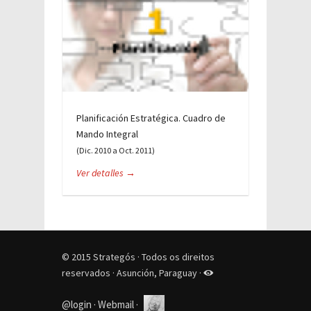
Planificación Estratégica. Cuadro de
Mando Integral
(Dic. 2010 a Oct. 2011)
Ver detalles →
© 2015 Strategós · Todos os direitos
reservados · Asunción, Paraguay ·
@login
·
Webmail
·