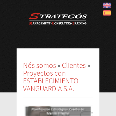
Nós somos
»
Clientes
»
Proyectos con
ESTABLECIMIENTO
VANGUARDIA S.A.