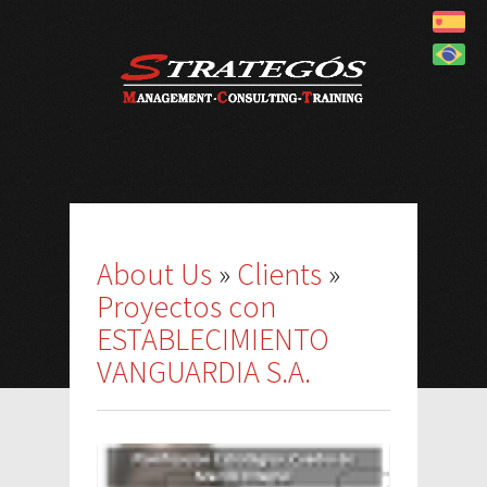
About Us
»
Clients
»
Proyectos con
ESTABLECIMIENTO
VANGUARDIA S.A.