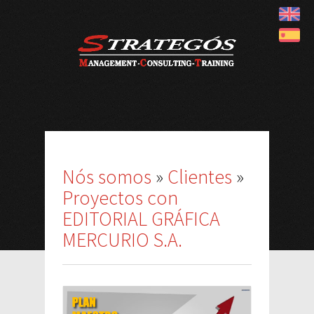
Nós somos
»
Clientes
»
Proyectos con
EDITORIAL GRÁFICA
MERCURIO S.A.