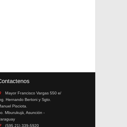
Contactenos
Mayor Francisco Vargas 550 e/
ng. Hernando Bertoni y Sgto.
anuel Pisciota.
o. Mburukujá, Asunción -
araguay
(595 21) 339-5920