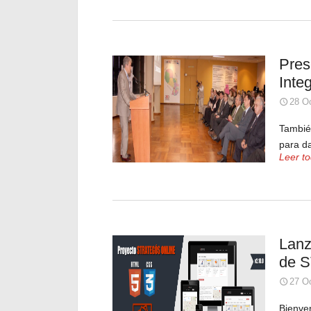
Pres
Inte
28 Oc
Tambié
para da
Leer t
Lanz
de 
27 Oc
Bienven