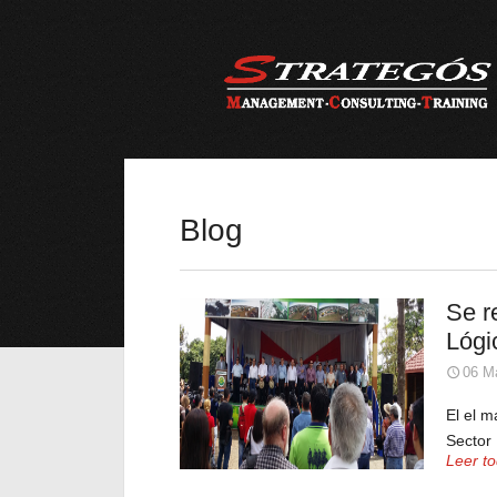
Blog
Se r
Lógi
06 Ma
El el m
Sector 
Leer t