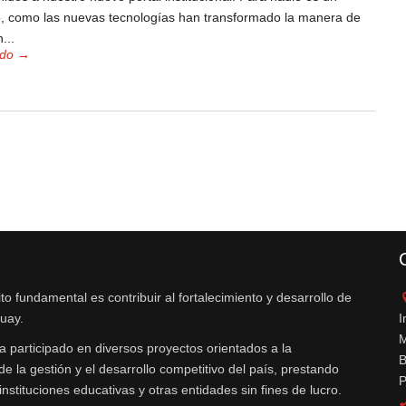
o, como las nuevas tecnologías han transformado la manera de
...
odo →
fundamental es contribuir al fortalecimiento y desarrollo de
uay.
I
M
a participado en diversos proyectos orientados a la
B
e la gestión y el desarrollo competitivo del país, prestando
P
nstituciones educativas y otras entidades sin fines de lucro.