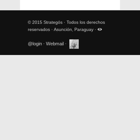
© 2015 Strategós · Todos los derechos
reservados · Asunción, Paraguay ·
@login
·
Webmail
·