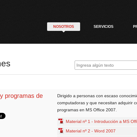
NOSOTROS
SERVICIOS
P
nes
 y programas de
Dirigido a personas con escaso conocimi
computadoras y que necesitan adquirir c
programas en MS Office 2007.
Material nº 1 - Introducción a MS Of
Material nº 2 - Word 2007