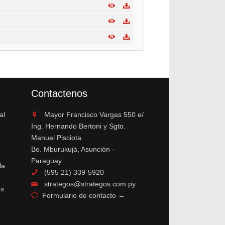
Contactenos
al
Mayor Francisco Vargas 550 e/
Ing. Hernando Bertoni y Sgto.
Manuel Pisciota.
Bo. Mburukujá, Asunción -
Paraguay
la
(595 21) 339-5920
strategos@strategos.com.py
es
Formulario de contacto →