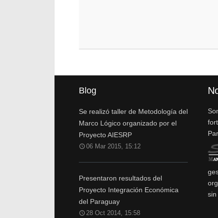
No
Blog
Som
Se realizó taller de Metodología del
for
Marco Lógico organizado por el
Pa
Proyecto AIESRP
06 Mar 2015, 15:12
ges
Presentaron resultados del
org
Proyecto Integración Económica
sin
del Paraguay
28 Oct 2014, 15:58